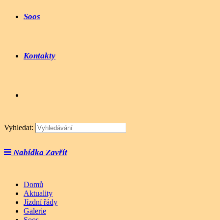
Soos
Kontakty
Vyhledat:
Nabídka
Zavřít
Domů
Aktuality
Jízdní řády
Galerie
Soos