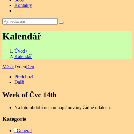
Kontakty
Kalendář
Úvod
>
Kalendář
Měsíc
Týden
Den
Předchozí
Další
Week of Čvc 14th
Na toto období nejsou naplánovány žádné události.
Kategorie
General