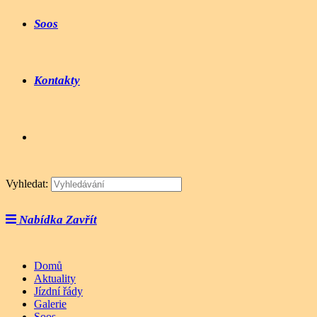
Soos
Kontakty
Vyhledat:
Nabídka
Zavřít
Domů
Aktuality
Jízdní řády
Galerie
Soos