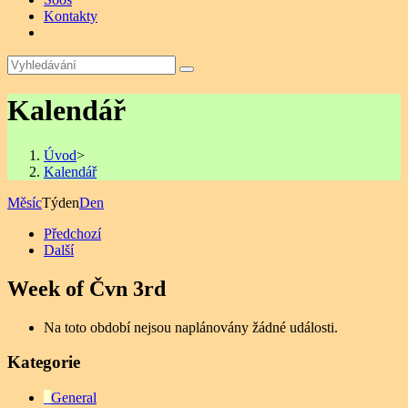
Kontakty
Kalendář
Úvod
>
Kalendář
Měsíc
Týden
Den
Předchozí
Další
Week of Čvn 3rd
Na toto období nejsou naplánovány žádné události.
Kategorie
General