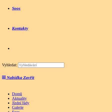
Soos
Kontakty
Vyhledat:
Nabídka
Zavřít
Domů
Aktuality
Jízdní řády
Galerie
Soos