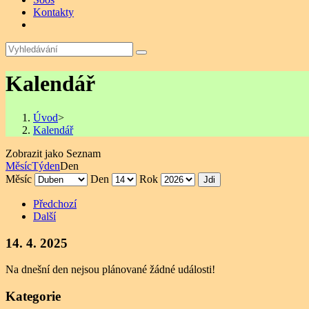
Kontakty
Kalendář
Úvod
>
Kalendář
Zobrazit jako
Seznam
Měsíc
Týden
Den
Měsíc
Den
Rok
Předchozí
Další
14. 4. 2025
Na dnešní den nejsou plánované žádné události!
Kategorie