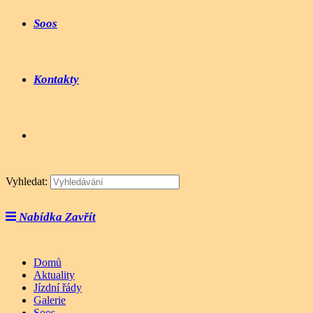
Soos
Kontakty
Vyhledat:
Nabídka
Zavřít
Domů
Aktuality
Jízdní řády
Galerie
Soos