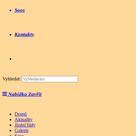
Soos
Kontakty
Vyhledat:
Nabídka
Zavřít
Domů
Aktuality
Jízdní řády
Galerie
Soos