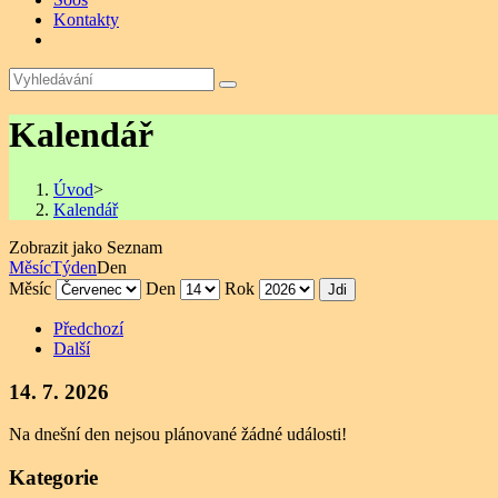
Kontakty
Kalendář
Úvod
>
Kalendář
Zobrazit jako
Seznam
Měsíc
Týden
Den
Měsíc
Den
Rok
Předchozí
Další
14. 7. 2026
Na dnešní den nejsou plánované žádné události!
Kategorie