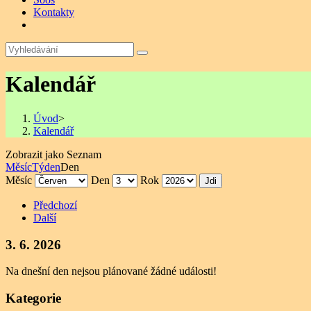
Kontakty
Kalendář
Úvod
>
Kalendář
Zobrazit jako
Seznam
Měsíc
Týden
Den
Měsíc
Den
Rok
Předchozí
Další
3. 6. 2026
Na dnešní den nejsou plánované žádné události!
Kategorie