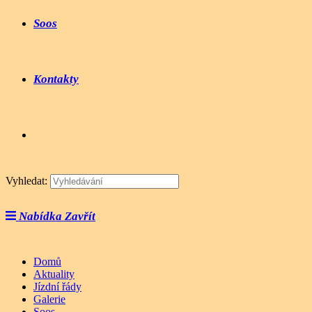
Soos
Kontakty
Vyhledat:
Nabídka
Zavřít
Domů
Aktuality
Jízdní řády
Galerie
Soos